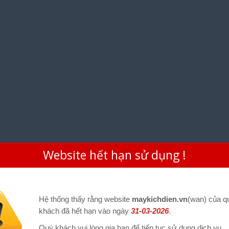
Website hết hạn sử dụng !
Hệ thống thấy rằng website
maykichdien.vn
(wan) của q
khách đã hết hạn vào ngày
31-03-2026
.
Quý khách vui lòng gia hạn để tiếp tục sử dụng dịch vụ.